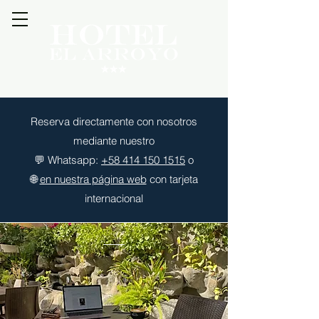
Reserva directamente con nosotros
mediante nuestro
💬
Whatsapp:
+58 414 150 1515
o
🌐
en nuestra página web
con tarjeta
internacional